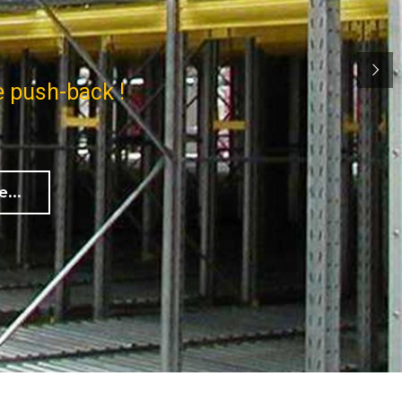
e push-back !
e...