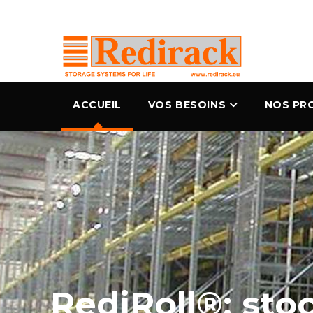
ACCUEIL
VOS BESOINS
NOS PR
RediRoll®: st