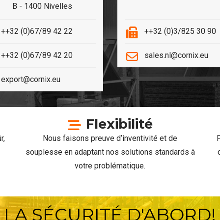
B - 1400 Nivelles
++32 (0)67/89 42 22
++32 (0)3/825 30 90
++32 (0)67/89 42 20
sales.nl@cornix.eu
export@cornix.eu
Flexibilité
r,
Nous faisons preuve d’inventivité et de
P
souplesse en adaptant nos solutions standards à
votre problématique.
LA SÉCURITÉ D'ABORD!