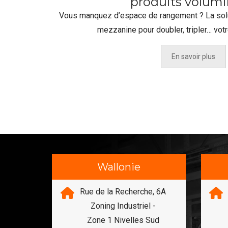
produits volum
Vous manquez d’espace de rangement ? La solut
mezzanine pour doubler, tripler… votr
En savoir plus
Wallonie
492
Rue de la Recherche, 6A
PEN
Zoning Industriel -
Zone 1 Nivelles Sud