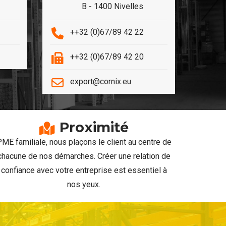
B - 1400 Nivelles
++32 (0)67/89 42 22
++
++32 (0)67/89 42 20
++
export@cornix.eu
sa
Proximité
ME familiale, nous plaçons le client au centre de
Nous veill
chacune de nos démarches. Créer une relation de
mais ég
confiance avec votre entreprise est essentiel à
sécur
nos yeux.