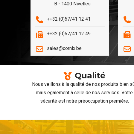
B - 1400 Nivelles
30
++32 (0)67/41 12 41
90
++32 (0)67/41 12 49
sales@cornix.be
Qualité
 centre de
Nous veillons à la qualité de nos produits bien sû
lation de
mais également à celle de nos services. Votre
sentiel à
sécurité est notre préoccupation première.