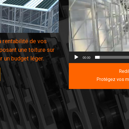
rentabilité de vos
posant une toiture sur
r un budget léger.
00:00
Redi
Protégez vos ma