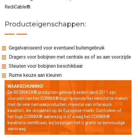
RediCable®.
Producteigenschappen:
Gegalvaniseerd voor eventueel buitengebruik
Dragers voor bobijnen met centrale as of as aan voorzijde
Steunen voor bobijnen beschikbaar
Ruime keuze aan kleuren
WAARSCHUWING!
De REDIRACK® producten geleverd sedert april 2011 zijn
voorzien van het CORNIX® logo teneinde het verschil te maken
met de vele namaakproducten, meestal van inferieure
kwaliteit, die circuleren op de Europese markt. Controleer of
het logo CORNIX® aanwezig is of vraag het CORNIX®
kwaliteits-certificaat, wij bezorgen het U gratis op eenvoudige
aanvraag.